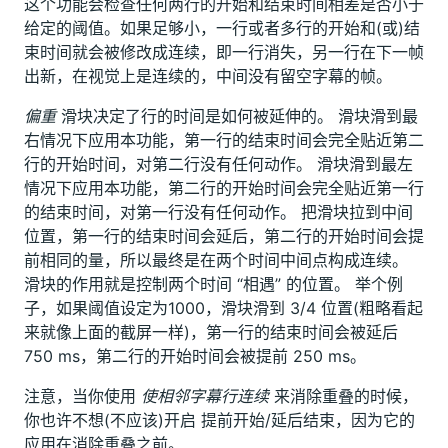
这个功能会检查任何两行的开始和结束时间相差是否小于
给定的阈值。如果足够小，一行或者多行的开始和(或)结
束时间就会被修改成连续，即一行消失，另一行在下一帧
出新，在视觉上是连续的，中间没有留空字幕的帧。
偏重
滑块决定了行的时间是如何被延伸的。 滑块滑到最
右情况下应用本功能，第一行的结束时间会完全贴近第二
行的开始时间，对第二行没有任何动作。 滑块滑到最左
情况下应用本功能，第二行的开始时间会完全贴近第一行
的结束时间，对第一行没有任何动作。 把滑块拉到中间
位置，第一行的结束时间会延后，第二行的开始时间会提
前相同的量，所以最终是在两个时间中间点构成连续。
滑块的作用就是控制两个时间 “相遇” 的位置。 举个例
子，如果阈值设定为1000，滑块滑到 3/4 位置(粗略看起
来就像上面的截屏一样)，第一行的结束时间会被延后
750 ms，第二行的开始时间会被提前 250 ms。
注意，当你使用
使相邻字幕行连续
来消除重叠的时候，
你也许不想(不应该)开启 提前开始/延后结束，因为它的
应用在消除重叠之前。